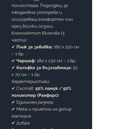
полиестера. Подходящ за
ежедневна употреба и
осигуряващ комфортен сън
през всички сезони.
Комплектът включва (3
части):
✔
Плик за завивка:
160 x 220 см
– 1 бр.
✔
Чаршаф:
180 x 230 см – 1 бр.
✔
Калъфка за възглавница:
50
x 70 см – 1 бр.
Характеристики:
✔ Състав:
50% памук / 50%
полиестер (Ранфорс)
✔ Единичен размер
✔ Мека и приятна на допир
материя
✔ Добра