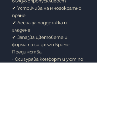
въздухопропускливост
✔ Устойчива на многократно
пране
✔ Лесна за поддръжка и
гладене
✔ Запазва цветовете и
формата си дълго време
Предимства:
• Осигурява комфорт и уют по
време на сън
• Подходящ за ежедневна
употреба
• Практичен и издръжлив
• Лесен за поддържане
• Подходящ за дома, къщи за
гости и хотели
Описание:
Този ранфорс спален комплект
е чудесен избор за всеки,