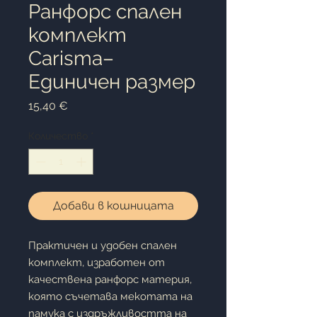
Ранфорс спален
комплект
Carisma–
Единичен размер
Цена
15,40 €
Количество
*
Добави в кошницата
Практичен и удобен спален
комплект, изработен от
качествена ранфорс материя,
която съчетава мекотата на
памука с издръжливостта на