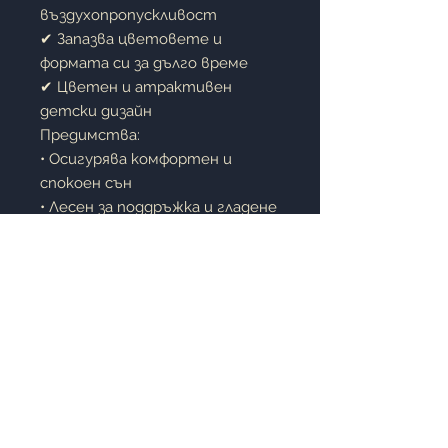
въздухопропускливост
✔ Запазва цветовете и
формата си за дълго време
✔ Цветен и атрактивен
детски дизайн
Предимства:
• Осигурява комфортен и
спокоен сън
• Лесен за поддръжка и гладене
• Издръжлива материя за
ежедневна употреба
• Любим дизайн за малки
принцеси
• Подходящ за детска и
тийнейджърска стая
Описание:
Спалният комплект
Ranforce
Rapunzel Summer
е чудесен
избор за деца, които обичат