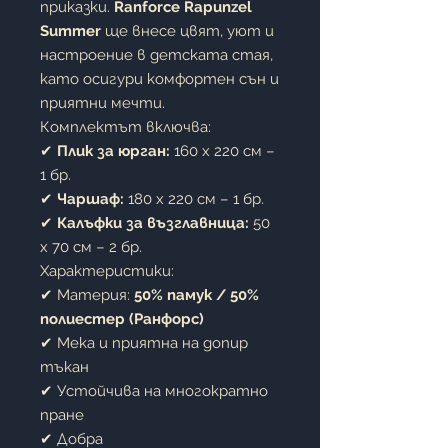
приказки.
Ranforce Rapunzel
Summer
ще внесе цвят, уют и
настроение в детската стая,
като осигури комфортен сън и
приятни мечти.
Комплектът включва:
✔
Плик за юрган:
160 x 220 см –
1 бр.
✔
Чаршаф:
180 x 220 см – 1 бр.
✔
Калъфки за възглавница:
50
x 70 см – 2 бр.
Характеристики:
✔ Материя:
50% памук / 50%
полиестер (Ранфорс)
✔ Мека и приятна на допир
тъкан
✔ Устойчива на многократно
пране
✔ Добра