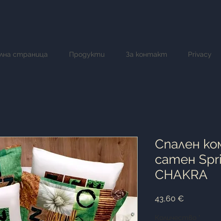
лна страница
Продукти
За контакт
Privacy
Cпален ко
сатен Spri
CHAKRA
Цена
43,60 €
Количество
*