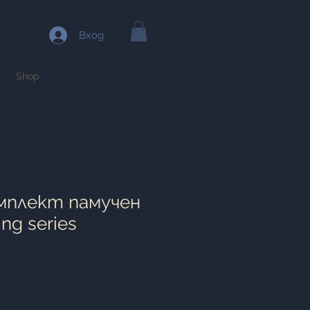
Вход
Shop
мплект памучен
ng series