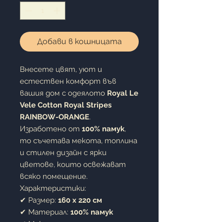
Добави в кошницата
Внесете цвят, уют и
естествен комфорт във
вашия дом с одеялото
Royal Le
Vele Cotton Royal Stripes
RAINBOW-ORANGE
.
Изработено от
100% памук
,
то съчетава мекота, топлина
и стилен дизайн с ярки
цветове, които освежават
всяко помещение.
Характеристики:
✔ Размер:
160 x 220 см
✔ Материал:
100% памук