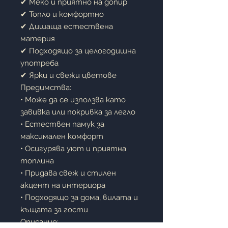
✔ Меко и приятно на допир
✔ Топло и комфортно
✔ Дишаща естествена
материя
✔ Подходящо за целогодишна
употреба
✔ Ярки и свежи цветове
Предимства:
• Може да се използва като
завивка или покривка за легло
• Естествен памук за
максимален комфорт
• Осигурява уют и приятна
топлина
• Придава свеж и стилен
акцент на интериора
• Подходящо за дома, вилата и
къщата за гости
Описание: