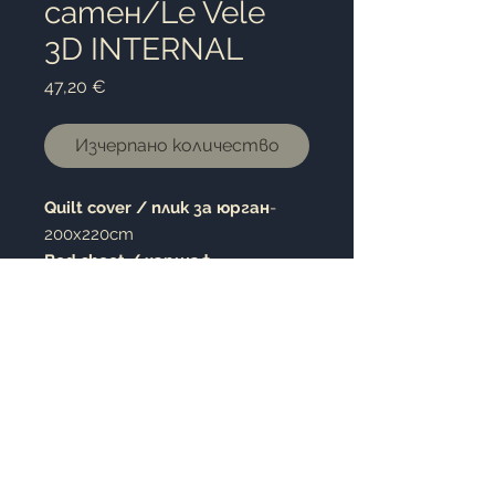
сатен/Le Vele
3D INTERNAL
Цена
47,20 €
Изчерпано количество
Quilt cover /
плик за юрган
-
200x220cm
Bed sheet / чаршаф
-
240x260cm
Pillow case /калъфка за
възглавница
- 50x70cm 4pc.
(4броя)
100% cotton satin / 100%
памучен сатен