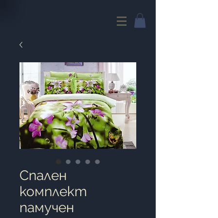
Cпален
комплект
памучен