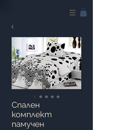
Cпален
комплект
памучен