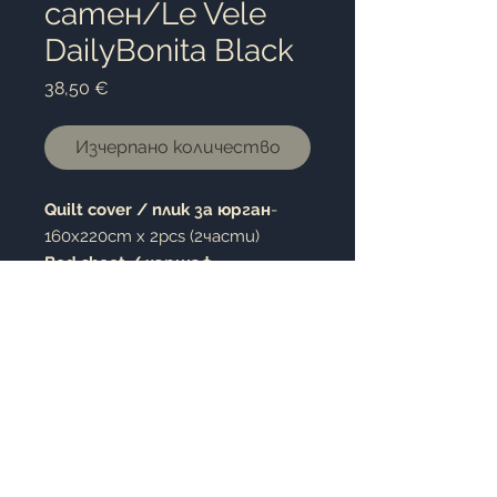
сатен/Le Vele
DailyBonita Black
Цена
38,50 €
Изчерпано количество
Quilt cover /
плик за юрган
-
160x220cm x 2pcs (2части)
Bed sheet / чаршаф
-
240x260cm
Pillow case /калъфка за
възглавница
- 50x70cm 2pc.
(2броя)
100% cotton satin / 100%
памучен сатен