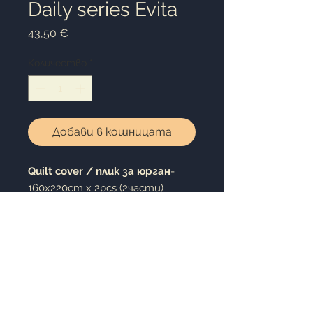
Daily series Evita
Цена
43,50 €
Количество
*
Добави в кошницата
Quilt cover /
плик за юрган
-
160x220cm x 2pcs (2части)
Bed sheet / чаршаф
-
240x260cm
Pillow case /калъфка за
възглавница
- 50x70cm 2pc.
(2броя)
100% cotton satin / 100%
памучен сатен