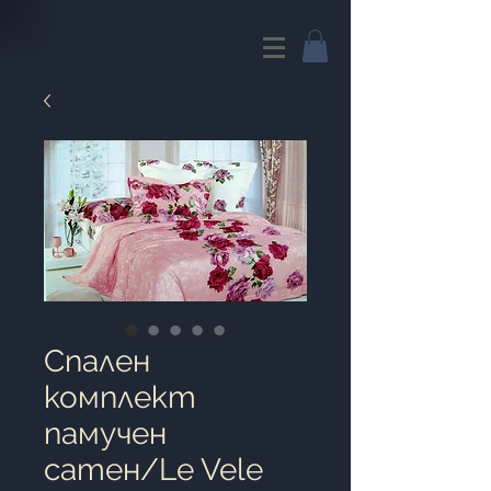
Cпален
комплект
памучен
сатен/Le Vele