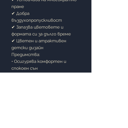
пране
✔ Добра
въздухопропускливост
✔ Запазва цветовете и
формата си за дълго време
✔ Цветен и атрактивен
детски дизайн
Предимства:
• Осигурява комфортен и
спокоен сън
• Лесен за поддръжка и гладене
• Издръжлива материя за
ежедневна употреба
• Любим дизайн за малки
принцеси
• Подходящ за детска и
тийнейджърска стая
Описание: