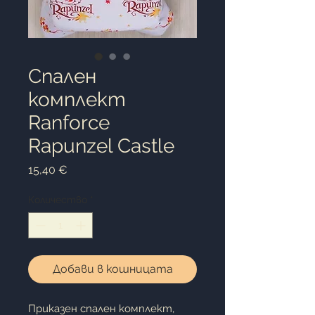
Спален
комплект
Ranforce
Rapunzel Castle
Цена
15,40 €
Количество
*
Добави в кошницата
Приказен спален комплект,