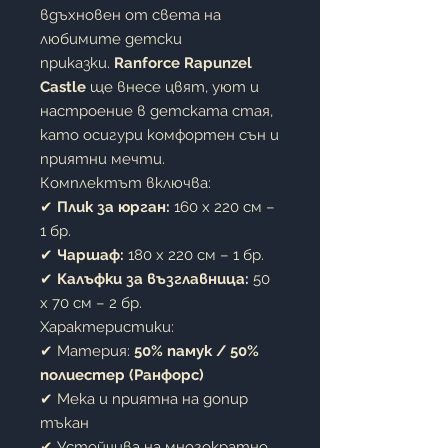
вдъхновен от света на
любимите детски
приказки.
Ranforce Rapunzel
Castle
ще внесе цвят, уют и
настроение в детската стая,
като осигури комфортен сън и
приятни мечти.
Комплектът включва:
✔
Плик за юрган:
160 x 220 см –
1 бр.
✔
Чаршаф:
180 x 220 см – 1 бр.
✔
Калъфки за възглавница:
50
x 70 см – 2 бр.
Характеристики:
✔ Материя:
50% памук / 50%
полиестер (Ранфорс)
✔ Мека и приятна на допир
тъкан
✔ Устойчива на многократно