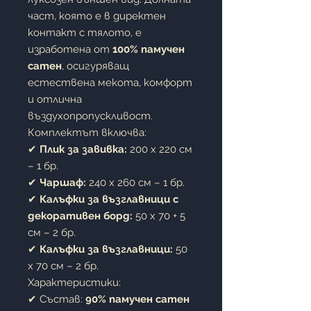
част, която е в директен
контакт с тялото, е
изработена от
100% памучен
сатен
, осигуряващ
естествена мекота, комфорт
и отлична
въздухопропускливост.
Комплектът включва:
✔
Плик за завивка:
200 x 220 см
– 1 бр.
✔
Чаршаф:
240 x 260 см – 1 бр.
✔
Калъфки за възглавници с
декоративен борд:
50 x 70 + 5
см – 2 бр.
✔
Калъфки за възглавници:
50
x 70 см – 2 бр.
Характеристики:
✔ Състав:
90% памучен сатен