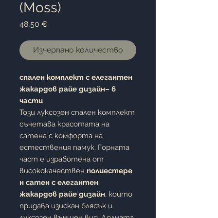
(Moss)
Цена
48,50 €
Изчерпано количество
спален комплект с елегантен
жакардов райе дизайн– 6
части
Този луксозен спален комплект
съчетава красотата на
сатена с комфорта на
естествения памук. Горната
част е изработена от
висококачествен
полиестере
н сатен с елегантен
жакардов райе дизайн
, който
придава изискан блясък и
луксозен външен вид. Долната