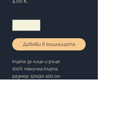
Цена
4,00 €
Количество
*
Добави в кошницата
кърпа за лице и ръце
100% памучна кърпа,
размер: 50х90-100 см
Мека и използваема
за да изберете цветове, моля
свържете се с нас
Size:
50x90-100cm
Fabric:
100% Cotton