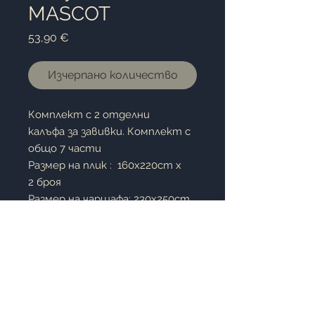
MASCOT
Цена
53,90 €
Изчерпано количество
Комплект с 2 отделни
калъфа за завивки. Комплект с
oбщо 7 части
Размер на плик : 160x220cm x
2 броя
Размер на чаршафа: 230x250cm
Размер на калъфки: 50x70+5cm x
2 броя
Размер на калъфки: 50x70cm x
2 броя
100% cotton satin / 100%