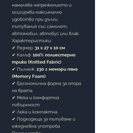
намалява напрежението и
осигурява максимално
удобство при дълги
пътувания със самолет,
автомобил, автобус или влак.
Характеристики:
✔ Размер:
31 x 27 x 10 см
✔ Калъф:
100% полиестерно
трико (Knitted Fabric)
✔ Пълнеж:
230 г мемори пяна
(Memory Foam)
✔ Ергономична форма за опора
на врата
✔ Мека и комфортна
повърхност
✔ Лека и компактна
✔ Подходяща за пътуване и
ежедневна употреба