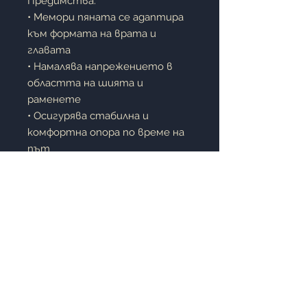
Предимства:
• Мемори пяната се адаптира
към формата на врата и
главата
• Намалява напрежението в
областта на шията и
раменете
• Осигурява стабилна и
комфортна опора по време на
път
• Компактна и лесна за
пренасяне
• Подходяща за самолет,
автомобил, автобус, влак и
офис
Описание:
Възглавницата
Le Vele Visco
Travel
е идеалният спътник за
всяко пътуване. Мемори