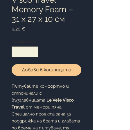
Memory Foam –
31 x 27 x 10 см
Цена
9,20 €
Количество
*
Добави в кошницата
Пътувайте комфортно и
отпочинали с
възглавницата
Le Vele Visco
Travel
от мемори пяна.
Специално проектирана за
поддръжка на врата и главата
по време на пътуване, тя