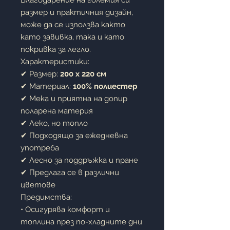
Благодарение на големия си
размер и практичния дизайн,
може да се използва както
като завивка, така и като
покривка за легло.
Характеристики:
✔ Размер:
200 x 220 см
✔ Материал:
100% полиестер
✔ Мека и приятна на допир
поларена материя
✔ Леко, но топло
✔ Подходящо за ежедневна
употреба
✔ Лесно за поддръжка и пране
✔ Предлага се в различни
цветове
Предимства:
• Осигурява комфорт и
топлина през по-хладните дни