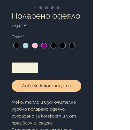
Поларено одеяло
Цена
12,90 €
Color
*
Количество
*
Добави в кошницата
Меко, топло и изключително
удобно поларено одеяло,
създадено за комфорт и уют
през всички сезони.