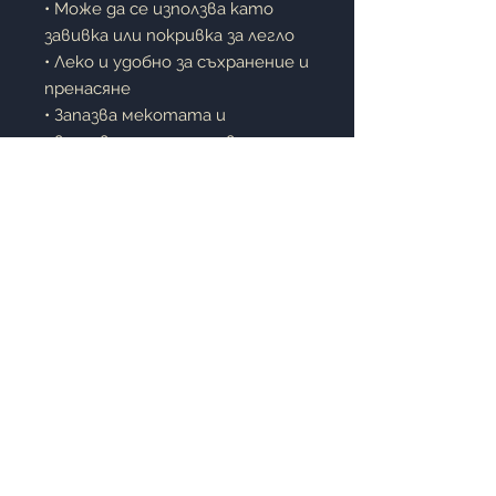
• Може да се използва като
завивка или покривка за легло
• Леко и удобно за съхранение и
пренасяне
• Запазва мекотата и
цветовете си дълго време
• Подходящо за дома, вилата,
караваната или къщата за
гости
Описание:
Полареното одеяло е
практично решение за всеки
дом. Изработено от
висококачествен полиестер,
то предлага отлична мекота и
комфорт. Големият размер
200x220 см го прави подходящо
както за покриване на
леглото, така и за уютна