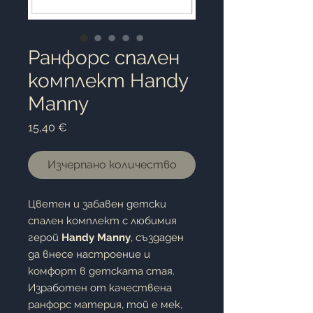
Ранфорс спален
комплект Handy
Manny
Цена
15,40 €
Изчерпано количество
Цветен и забавен детски
спален комплект с любимия
герой
Handy Manny
, създаден
да внесе настроение и
комфорт в детската стая.
Изработен от качествена
ранфорс материя, той е мек,