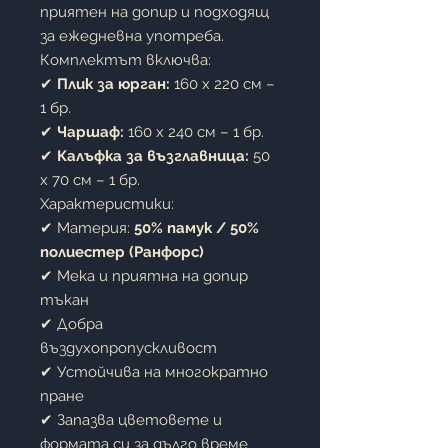
приятен на допир и подходящ
за ежедневна употреба.
Комплектът включва:
✔
Плик за юрган:
160 x 220 см –
1 бр.
✔
Чаршаф:
160 x 240 см – 1 бр.
✔
Калъфка за възглавница:
50
x 70 см – 1 бр.
Характеристики:
✔ Материя:
50% памук / 50%
полиестер (Ранфорс)
✔ Мека и приятна на допир
тъкан
✔ Добра
въздухопропускливост
✔ Устойчива на многократно
пране
✔ Запазва цветовете и
формата си за дълго време