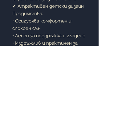
✔ Атрактивен детски дизайн
Предимства:
• Осигурява комфортен и
спокоен сън
• Лесен за поддръжка и гладене
• Издръжлив и практичен за
ежедневна употреба
• Любим герой, който ще
зарадва всяко дете
• Подходящ за детска стая и
подарък
Описание:
Спалният комплект
Handy
Manny
е идеален избор за
малките почитатели на
забавните анимационни герои.
Благодарение на
качествената ранфорс